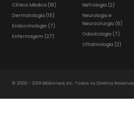
Clínica Médica
(18)
Nefrologia
(2)
Dermatologia
(15)
Neurologia e
Neurocirurgia
(6)
Endocrinologia
(7)
Odontologia
(7)
Enfermagem
(27)
Oftalmologia
(2)
© 2000 - 2019 Bibliomed, Inc. Todos os Direitos Reserv