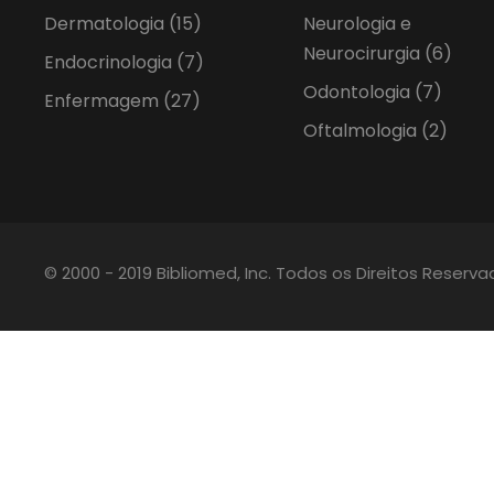
Dermatologia
(15)
Neurologia e
Neurocirurgia
(6)
Endocrinologia
(7)
Odontologia
(7)
Enfermagem
(27)
Oftalmologia
(2)
© 2000 - 2019 Bibliomed, Inc. Todos os Direitos Reserv