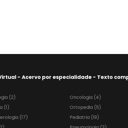
Virtual - Acervo por especialidade - Texto co
ogia
(2)
Oncologia
(4)
ia
(1)
Ortopedia
(5)
erologia
(17)
Pediatria
(19)
2)
Pneumologia
(3)