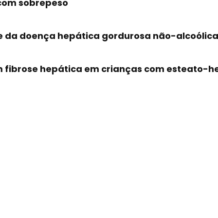
 com sobrepeso
e da doença hepática gordurosa não-alcoólica
m fibrose hepática em crianças com esteato-h