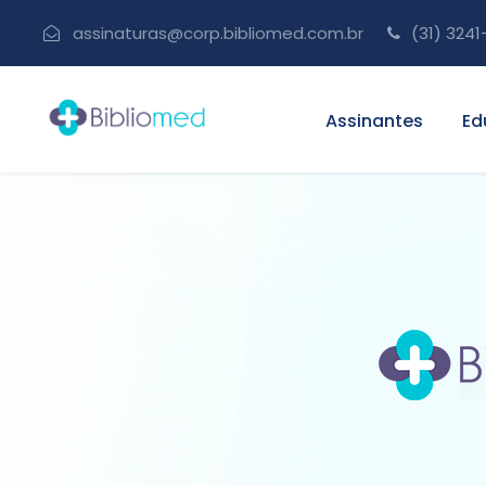
assinaturas@corp.bibliomed.com.br
(31) 3241
Assinantes
Ed