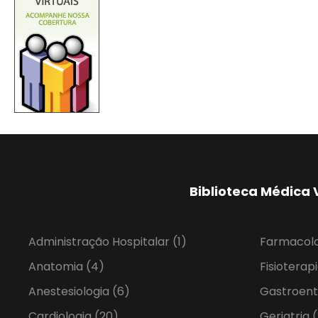
Biblioteca Médica 
Administração Hospitalar
(1)
Farmacol
Anatomia
(4)
Fisioterap
Anestesiologia
(6)
Gastroent
Cardiologia
(20)
Geriatria
(