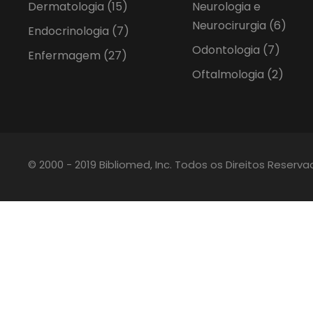
Dermatologia
(15)
Neurologia e
Neurocirurgia
(6)
Endocrinologia
(7)
Odontologia
(7)
Enfermagem
(27)
Oftalmologia
(2)
© 2000 - 2019 Bibliomed, Inc. Todos os Direitos Reserv