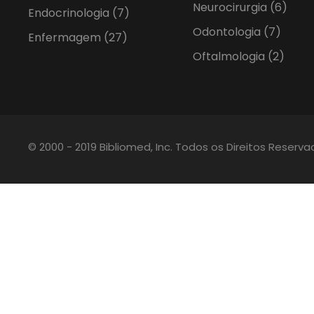
Neurocirurgia
(6)
Endocrinologia
(7)
Odontologia
(7)
Enfermagem
(27)
Oftalmologia
(2)
© 2000 - 2019 Bibliomed, Inc. Todos os Direitos Reserv