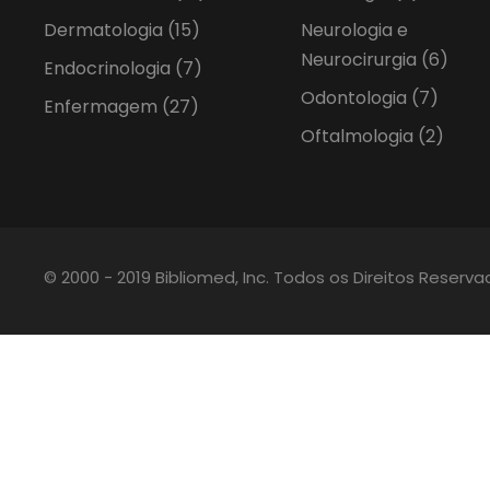
Dermatologia
(15)
Neurologia e
Neurocirurgia
(6)
Endocrinologia
(7)
Odontologia
(7)
Enfermagem
(27)
Oftalmologia
(2)
© 2000 - 2019 Bibliomed, Inc. Todos os Direitos Reserv