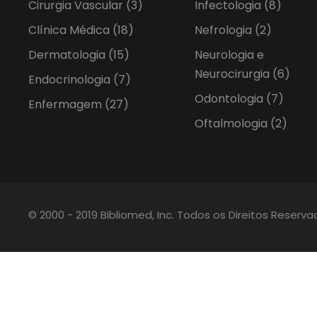
Cirurgia Vascular
(3)
Infectologia
(8)
Clínica Médica
(18)
Nefrologia
(2)
Dermatologia
(15)
Neurologia e
Neurocirurgia
(6)
Endocrinologia
(7)
Odontologia
(7)
Enfermagem
(27)
Oftalmologia
(2)
© 2000 - 2019 Bibliomed, Inc. Todos os Direitos Reserv