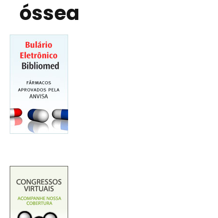
óssea