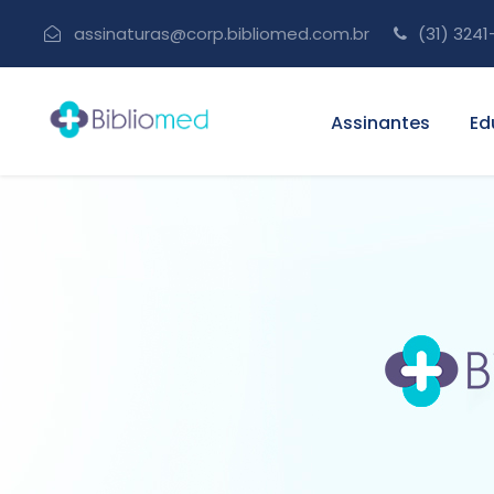
assinaturas@corp.bibliomed.com.br
(31) 3241
Assinantes
Ed