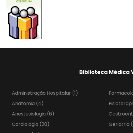
Biblioteca Médica 
Administração Hospitalar
(1)
Farmacol
Anatomia
(4)
Fisioterap
Anestesiologia
(6)
Gastroent
Cardiologia
(20)
Geriatria
(