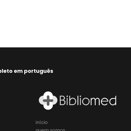
mpleto em português
início
quem somos