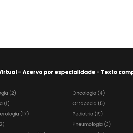
Virtual - Acervo por especialidade - Texto co
ogia
(2)
Oncologia
(4)
ia
(1)
Ortopedia
(5)
erologia
(17)
Pediatria
(19)
2)
Pneumologia
(3)