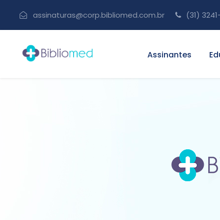
assinaturas@corp.bibliomed.com.br
(31) 3241
Assinantes
Ed