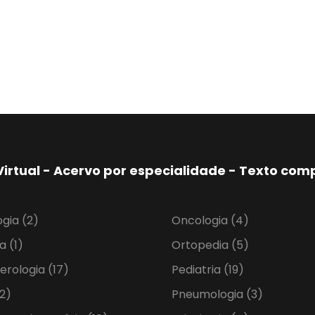
Virtual - Acervo por especialidade - Texto co
ogia
(2)
Oncologia
(4)
ia
(1)
Ortopedia
(5)
erologia
(17)
Pediatria
(19)
2)
Pneumologia
(3)