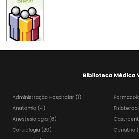
Biblioteca Médica 
Administração Hospitalar
(1)
Farmacol
Anatomia
(4)
Fisioterap
Anestesiologia
(6)
Gastroent
Cardiologia
(20)
Geriatria
(