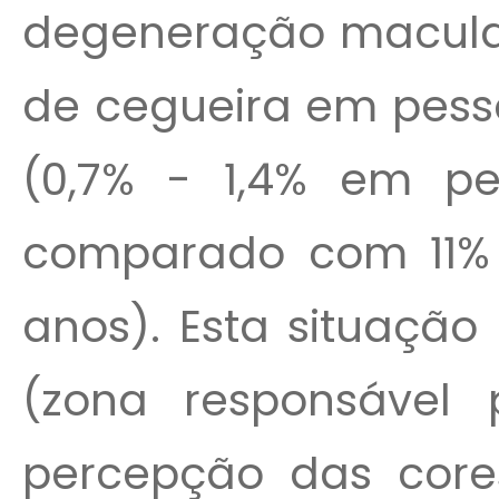
degeneração macula
de cegueira em pess
(0,7% - 1,4% em p
comparado com 11% 
anos). Esta situaçã
(zona responsável 
percepção das cores