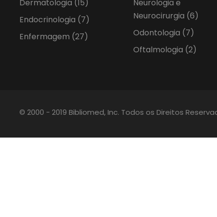
Dermatologia
(15)
Neurologia e
Neurocirurgia
(6)
Endocrinologia
(7)
Odontologia
(7)
Enfermagem
(27)
Oftalmologia
(2)
© 2000 - 2019 Bibliomed, Inc. Todos os Direitos Reserv