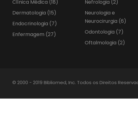
Clínica Médica
(18)
Nefrologia
(2)
Dermatologia
(15)
Neurologia e
Neurocirurgia
(6)
Endocrinologia
(7)
Odontologia
(7)
Enfermagem
(27)
Oftalmologia
(2)
© 2000 - 2019 Bibliomed, Inc. Todos os Direitos Reserv