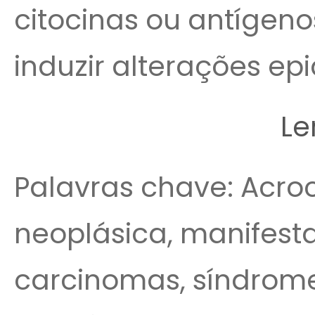
citocinas ou antígen
induzir alterações ep
Le
Palavras chave: Acroc
neoplásica, manifest
carcinomas, síndrome