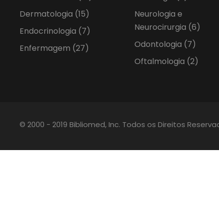
Dermatologia
(15)
Neurologia e
Neurocirurgia
(6)
Endocrinologia
(7)
Odontologia
(7)
Enfermagem
(27)
Oftalmologia
(2)
© 2000 - 2019 Bibliomed, Inc. Todos os Direitos Reserv