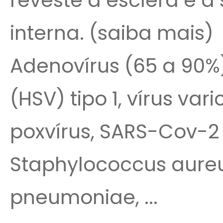
reveste a esclera e a 
interna. (saiba mais) 
Adenovírus (65 a 90%)
(HSV) tipo 1, vírus var
poxvírus, SARS-Cov-2
Staphylococcus aureu
pneumoniae, ...