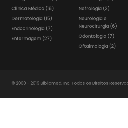
Clínica Médica
(18)
Nefrologia
(2)
Dermatologia
(15)
Neurologia e
Neurocirurgia
(6)
Endocrinologia
(7)
Odontologia
(7)
Enfermagem
(27)
Oftalmologia
(2)
© 2000 - 2019 Bibliomed, Inc. Todos os Direitos Reserv