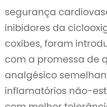
segurança cardiovascu
inibidores da cicloox
coxibes, foram introdu
com a promessa de qu
analgésico semelhant
inflamatórios não-est
com melhor tolerância