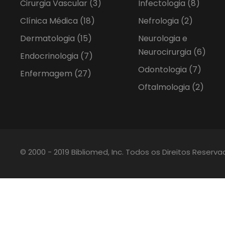
Cirurgia Vascular
(3)
Infectologia
(8)
Clínica Médica
(18)
Nefrologia
(2)
Dermatologia
(15)
Neurologia e
Neurocirurgia
(6)
Endocrinologia
(7)
Odontologia
(7)
Enfermagem
(27)
Oftalmologia
(2)
© 2000 - 2019 Bibliomed, Inc. Todos os Direitos Reserv