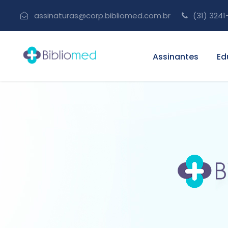
assinaturas@corp.bibliomed.com.br
(31) 3241
Assinantes
Ed