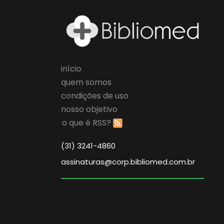
início
quem somos
condições de uso
nosso objetivo
o que é RSS?
(31) 3241-4860
assinaturas@corp.bibliomed.com.br