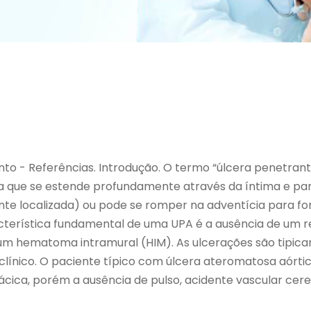
ento - Referências. Introdução. O termo “úlcera penetrant
 que se estende profundamente através da íntima e par
te localizada) ou pode se romper na adventícia para fo
cterística fundamental de uma UPA é a ausência de um r
um hematoma intramural (HIM). As ulcerações são tipic
 clínico. O paciente típico com úlcera ateromatosa aórti
orácica, porém a ausência de pulso, acidente vascular ce