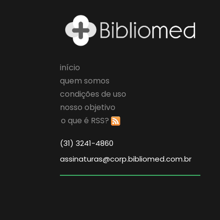
início
quem somos
condições de uso
nosso objetivo
o que é RSS?
(31) 3241-4860
assinaturas@corp.bibliomed.com.br