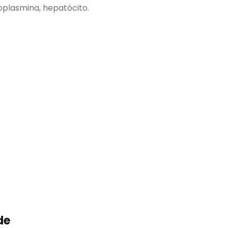
loplasmina, hepatócito.
de