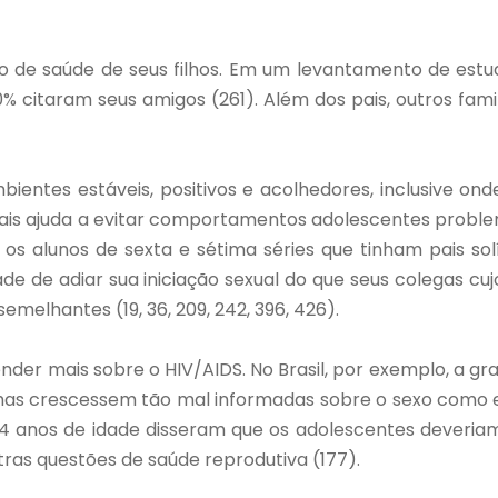
 de saúde de seus filhos. Em um levantamento de estu
0% citaram seus amigos (261). Além dos pais, outros fam
entes estáveis, positivos e acolhedores, inclusive on
s pais ajuda a evitar comportamentos adolescentes problemá
s alunos de sexta e sétima séries que tinham pais sol
dade de adiar sua iniciação sexual do que seus colegas 
emelhantes (19, 36, 209, 242, 396, 426).
nder mais sobre o HIV/AIDS. No Brasil, por exemplo, a 
lhas crescessem tão mal informadas sobre o sexo como el
 14 anos de idade disseram que os adolescentes deveriam
tras questões de saúde reprodutiva (177).