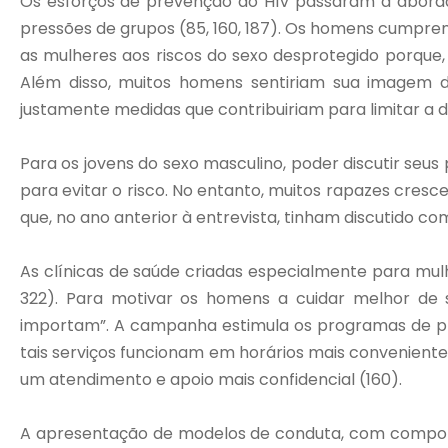
Os esforços de prevenção do HIV passaram a aborda
pressões de grupos (85, 160, 187). Os homens cumpr
as mulheres aos riscos do sexo desprotegido porque, 
Além disso, muitos homens sentiriam sua imagem 
justamente medidas que contribuiriam para limitar a d
Para os jovens do sexo masculino, poder discutir seu
para evitar o risco. No entanto, muitos rapazes cre
que, no ano anterior à entrevista, tinham discutido c
As clínicas de saúde criadas especialmente para mulh
322). Para motivar os homens a cuidar melhor d
importam”. A campanha estimula os programas de pr
tais serviços funcionam em horários mais convenien
um atendimento e apoio mais confidencial (160).
A apresentação de modelos de conduta, com comport