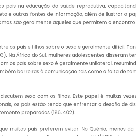
s pais na educação da saúde reprodutiva, capacitand
ireta e outras fontes de informação, além de ilustrar o 
mas são geralmente aqueles que permitem o encontro de 
tre os pais e filhos sobre o sexo é geralmente difícil. 
393). Na África do Sul, mulheres adolescentes disseram 
m os pais sobre sexo é geralmente unilateral, resumin
também barreiras à comunicação tais como a falta de tem
discutem sexo com os filhos. Este papel é muitas vezes
is, os pais estão tendo que enfrentar o desafio de dis
entemente preparados (186, 402).
que muitos pais preferem evitar. No Quênia, menos da