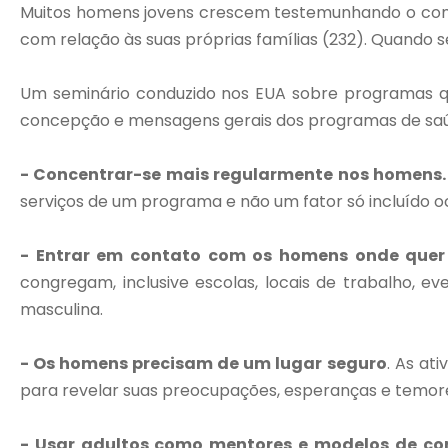
Muitos homens jovens crescem testemunhando o com
com relação às suas próprias famílias (232). Quando
Um seminário conduzido nos EUA sobre programas qu
concepção e mensagens gerais dos programas de saú
- Concentrar-se mais regularmente nos homens.
serviços de um programa e não um fator só incluído 
- Entrar em contato com os homens onde quer
congregam, inclusive escolas, locais de trabalho, 
masculina.
- Os homens precisam de um lugar seguro
. As at
para revelar suas preocupações, esperanças e temo
- Usar adultos como mentores e modelos de co