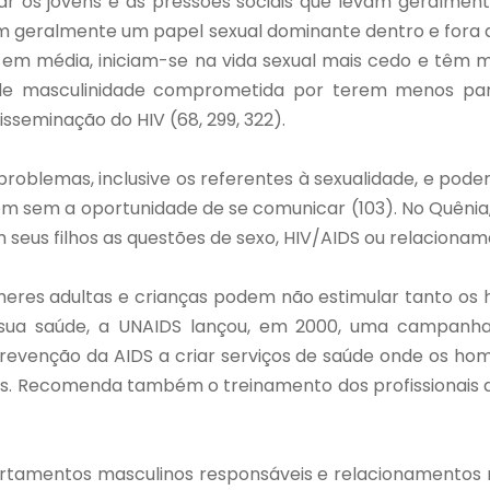
r os jovens e as pressões sociais que levam geralme
em geralmente um papel sexual dominante dentro e fora 
em média, iniciam-se na vida sexual mais cedo e têm ma
de masculinidade comprometida por terem menos parce
isseminação do HIV (68, 299, 322).
s problemas, inclusive os referentes à sexualidade, e po
scem sem a oportunidade de se comunicar (103). No Quên
om seus filhos as questões de sexo, HIV/AIDS ou relacio
eres adultas e crianças podem não estimular tanto os h
e sua saúde, a UNAIDS lançou, em 2000, uma campan
evenção da AIDS a criar serviços de saúde onde os h
tes. Recomenda também o treinamento dos profissionai
amentos masculinos responsáveis e relacionamentos res