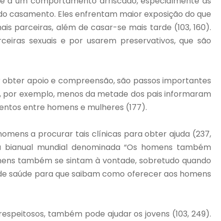
nte a um comportamento arriscado, especialmente as
do casamento. Eles enfrentam maior exposição do que
is parceiras, além de casar-se mais tarde (103, 160).
iras sexuais e por usarem preservativos, que são
der obter apoio e compreensão, são passos importantes
ia, por exemplo, menos da metade dos pais informaram
namentos entre homens e mulheres (177).
omens a procurar tais clínicas para obter ajuda (237,
ha bianual mundial denominada “Os homens também
omens também se sintam à vontade, sobretudo quando
s de saúde para que saibam como oferecer aos homens
peitosos, também pode ajudar os jovens (103, 249).