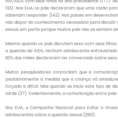
HIV/AIDS com seus filhos no ano precedente (177). Mu
133). Nos EUA, os pais declararam que uma razão par
saberiam responder (142). Nos países em desenvolvim
não dispor do conhecimento necessário para discutir 
sexual, em parte porque muitos pais não se sentem se
Mesmo quando os pais discutem sexo com seus filhos,
a questão da AIDS, nenhum adolescente entrevistado 
90% das mães declararam ter conversado sobre sexo c
Muitos pesquisadores concordam que a comunicação 
paulatinamente à medida que a criança vá amadurec
forçada e difícil. Mas quando se inicia este tipo d
tarde (37). Evidentemente, a comunicação entre pais 
Nos EUA, a Campanha Nacional para Evitar a Gravi
adolescentes sobre a questão sexual (260):