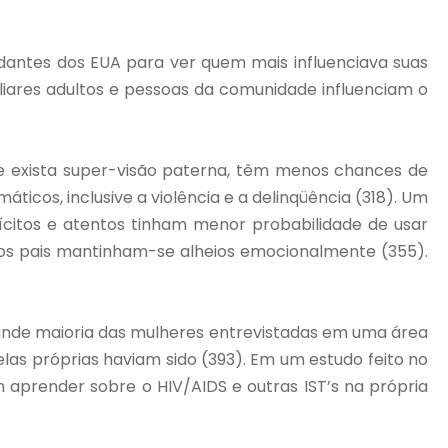
dantes dos EUA para ver quem mais influenciava suas
iliares adultos e pessoas da comunidade influenciam o
de exista super-visão paterna, têm menos chances de
ticos, inclusive a violência e a delinqüência (318). Um
ícitos e atentos tinham menor probabilidade de usar
cujos pais mantinham-se alheios emocionalmente (355).
grande maioria das mulheres entrevistadas em uma área
as próprias haviam sido (393). Em um estudo feito no
 aprender sobre o HIV/AIDS e outras IST’s na própria