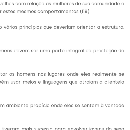
elhos com relação às mulheres de sua comunidade e
otar estes mesmos comportamentos (119).
rios princípios que deveriam orientar a estrutura,
omens devem ser uma parte integral da prestação de
ar os homens nos lugares onde eles realmente se
bém usar meios e linguagens que atraiam a clientela
r um ambiente propício onde eles se sentem à vontade
iveram mais sucesso para envolver jovens do sexo