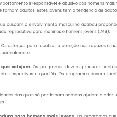
portamento irresponsável e abusivo dos homens mais v
 se tornam adultos, estes jovens têm a tendência de ad
e buscam o envolvimento masculino acabou propondo vá
de reprodutiva para meninos e homens jovens (249):
Os esforços para focalizar a atenção nos rapazes e h
ocasionalmente .
 que estejam.
Os programas devem procurar contact
eventos esportivos e quartéis. Os programas devem tam
ividades das quais só participam homens ajudam a cria
res.
nduta para homens mais jovens.
Os programas que t