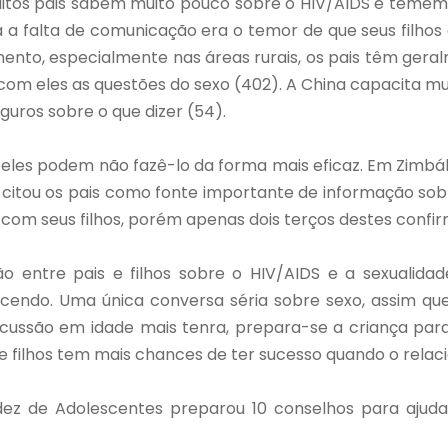
itos pais sabem muito pouco sobre o HIV/AIDS e temem n
a a falta de comunicação era o temor de que seus filho
ento, especialmente nas áreas rurais, os pais têm geral
com eles as questões do sexo (402). A China capacita mu
guros sobre o que dizer (54).
 eles podem não fazê-lo da forma mais eficaz. Em Zimbá
citou os pais como fonte importante de informação sob
om seus filhos, porém apenas dois terços destes confi
entre pais e filhos sobre o HIV/AIDS e a sexualidade 
endo. Uma única conversa séria sobre sexo, assim qu
e discussão em idade mais tenra, prepara-se a criança 
e filhos tem mais chances de ter sucesso quando o relac
dez de Adolescentes preparou 10 conselhos para ajuda