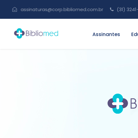
assinaturas@corp.bibliomed.com.br
(31) 3241
Assinantes
Ed