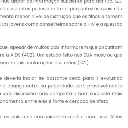
ão dispor de informação suficiente para dar (36, 120,
s adolescentes pudessem fazer perguntas às quais não
mente menor nível de instrução que os filhos e temem
itos jovens como conselheiros sobre o HIV e a questão
bue, apesar de muitos pais informarem que discutiram
re a AIDS (402). Um estudo feito nos EUA mostrou que
rmaram tais declarações das mães (142).
deveria iniciar-se bastante cedo para ir evoluindo
e a criança entra na puberdade, será provavelmente
para uma discussão mais completa e bem sucedida mais
ionamento entre eles é forte e cercado de afeto.
r os pais a se comunicarem melhor com seus filhos