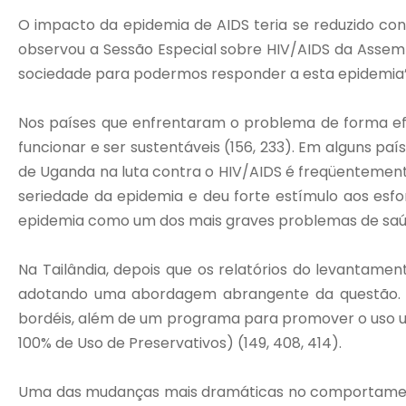
O impacto da epidemia de AIDS teria se reduzido co
observou a Sessão Especial sobre HIV/AIDS da Assemb
sociedade para podermos responder a esta epidemia”
Nos países que enfrentaram o problema de forma efi
funcionar e ser sustentáveis (156, 233). Em alguns pa
de Uganda na luta contra o HIV/AIDS é freqüentemen
seriedade da epidemia e deu forte estímulo aos esf
epidemia como um dos mais graves problemas de saúde
Na Tailândia, depois que os relatórios do levantame
adotando uma abordagem abrangente da questão. Es
bordéis, além de um programa para promover o uso u
100% de Uso de Preservativos) (149, 408, 414).
Uma das mudanças mais dramáticas no comportamento 