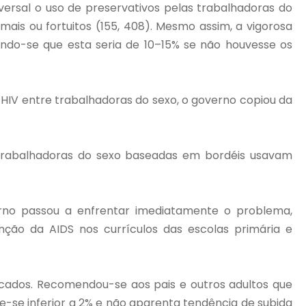
versal o uso de preservativos pelas trabalhadoras do
ais ou fortuitos (155, 408). Mesmo assim, a vigorosa
ando-se que esta seria de 10–15% se não houvesse os
HIV entre trabalhadoras do sexo, o governo copiou da
s trabalhadoras do sexo baseadas em bordéis usavam
erno passou a enfrentar imediatamente o problema,
nção da AIDS nos currículos das escolas primária e
ados. Recomendou-se aos pais e outros adultos que
e-se inferior a 2% e não aparenta tendência de subida