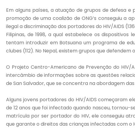
Em alguns países, a atuação de grupos de defesa e p
promoção de uma coalizão de ONG’s conseguiu a apr
ilegal a discriminação dos portadores do HIV/AIDS (13
Filipinas, de 1998, a qual estabelece os dispositiv
tentam introduzir em Botsuana um programa de educ
clubes (112). No Nepal, existem grupos que defendem os
O Projeto Centro-Americano de Prevenção do HIV/AI
intercâmbio de informações sobre as questões relacio
de San Salvador, que se concentra na abordagem das q
Alguns jovens portadores do HIV/AIDS começaram eles
de 12 anos que foi infectado quando nasceu, tornou-
matrícula por ser portador do HIV, ele conseguiu a
que garante o direitos das crianças infectadas com o H