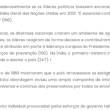
nsideravelmente se os líderes políticos tivessem encar
léia Geral das Nações Unidas em 2001: “É essencial con
 (166).
caz, as diretrizes nacionais criaram um ambiente de a
íses, os líderes reagiram de forma decisiva e contribuí
te atribuído em parte à liderança corajosa do Presiden
orços de prevenção (150). Na Índia, o primeiro-minist
 a assolar o país (247). l
nto de 1989 mostraram que o país atravessava os estágio
ta abordagem incluiu uma ampla campanha de informaç
niversal e contínuo dos preservativos por todos os env
individual provocadas pelos esforços do governo tail