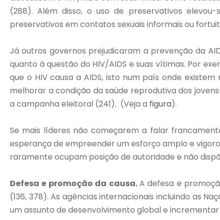
(288). Além disso, o uso de preservativos elevo
preservativos em contatos sexuais informais ou fortui
Já outros governos prejudicaram a prevenção da AID
quanto à questão do HIV/AIDS e suas vítimas. Por exe
que o HIV causa a AIDS, isto num país onde existem 
melhorar a condição da saúde reprodutiva dos jovens
a campanha eleitoral (241). (Veja a
figura
).
Se mais líderes não começarem a falar francamente
esperança de empreender um esforço amplo e vigoroso
raramente ocupam posição de autoridade e não dispõ
Defesa e promoção da causa.
A defesa e promoçã
(136, 378). As agências internacionais incluindo as
um assunto de desenvolvimento global e incrementar o 