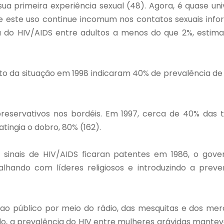
a primeira experiência sexual (48). Agora, é quase uni
este uso continue incomum nos contatos sexuais inform
ia do HIV/AIDS entre adultos a menos do que 2%, estim
o da situação em 1998 indicaram 40% de prevalência de 
preservativos nos bordéis. Em 1997, cerca de 40% da
 atingia o dobro, 80% (162).
sinais de HIV/AIDS ficaran patentes em 1986, o gov
alhando com líderes religiosos e introduzindo a preve
úblico por meio do rádio, das mesquitas e dos merc
do, a prevalência do HIV entre mulheres grávidas mantev