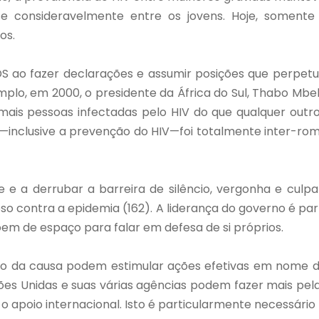
u-se consideravelmente entre os jovens. Hoje, somen
tos.
S ao fazer declarações e assumir posições que perpetu
mplo, em 2000, o presidente da África do Sul, Thabo Mbe
mais pessoas infectadas pelo HIV do que qualquer outr
—inclusive a prevenção do HIV—foi totalmente inter-ro
 e a derrubar a barreira de silêncio, vergonha e culp
 contra a epidemia (162). A liderança do governo é par
em de espaço para falar em defesa de si próprios.
o da causa podem estimular ações efetivas em nome da
 Nações Unidas e suas várias agências podem fazer mais 
apoio internacional. Isto é particularmente necessário 