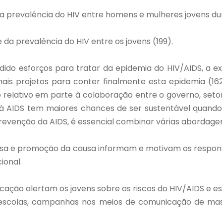
prevalência do HIV entre homens e mulheres jovens dura
da prevalência do HIV entre os jovens (199).
do esforços para tratar da epidemia do HIV/AIDS, a ex
 projetos para conter finalmente esta epidemia (162). 
relativo em parte à colaboração entre o governo, seto
e à AIDS tem maiores chances de ser sustentável quand
revenção da AIDS, é essencial combinar várias abordagen
fesa e promoção da causa informam e motivam os respons
cional.
ação alertam os jovens sobre os riscos do HIV/AIDS e 
s escolas, campanhas nos meios de comunicação de mas