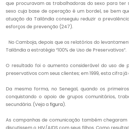
que procuravam as trabalhadoras do sexo para ter su
sexo cuja base de operação é um bordel, se bem que 
atuação da Tailândia conseguiu reduzir a prevalênc
esforços de prevenção (247).
No Camboja, depois que os relatórios do levantament
Tailândia a estratégia “100% de Uso de Preservativos”.
O resultado foi o aumento considerável do uso de 
preservativos com seus clientes; em 1999, esta cifra já
Da mesma forma, no Senegal, quando os primeiros 
conquistando o apoio de grupos comunitários, trab
secundária. (Veja a
figura
).
As campanhas de comunicação também chegaram ao p
discutissem o HIV/AIDS com seus filhos. Como resulta