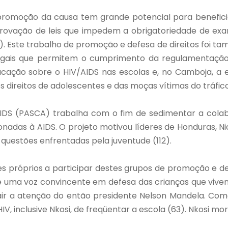
romoção da causa tem grande potencial para beneficiar 
ovação de leis que impedem a obrigatoriedade de exame
6). Este trabalho de promoção e defesa de direitos foi 
os legais que permitem o cumprimento da regulamentação
ação sobre o HIV/AIDS nas escolas e, no Camboja, a 
 direitos de adolescentes e das moças vítimas do tráfico
DS (PASCA) trabalha com o fim de sedimentar a colab
nadas à AIDS. O projeto motivou líderes de Honduras, N
uestões enfrentadas pela juventude (112).
 próprios a participar destes grupos de promoção e defe
se uma voz convincente em defesa das crianças que viv
trair a atenção do então presidente Nelson Mandela. Co
IV, inclusive Nkosi, de freqüentar a escola (63). Nkosi mo