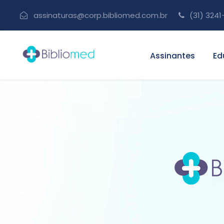
assinaturas@corp.bibliomed.com.br
(31) 3241
Assinantes
Ed