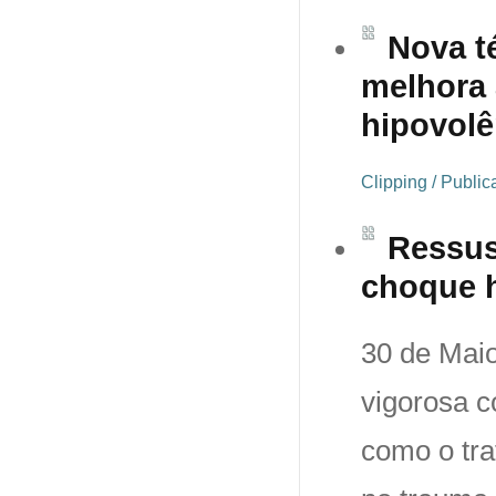
Nova t
melhora 
hipovol
Clipping / Publi
Ressus
choque h
30 de Maio
vigorosa c
como o tra