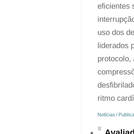
eficientes
interrupçã
uso dos de
liderados 
protocolo,
compressõ
desfibrila
ritmo card
Notícias / Publi
Avalia