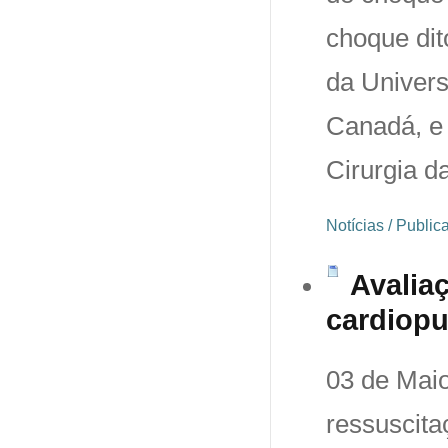
choque dit
da Univer
Canadá, e
Cirurgia d
Notícias / Publi
Avalia
cardiop
03 de Maio
ressuscita