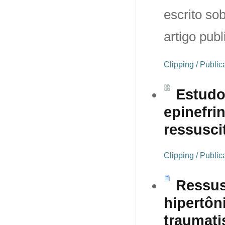
escrito so
artigo pub
Clipping / Publi
Estud
epinefri
ressusci
Clipping / Publi
Ressus
hipertôn
traumati