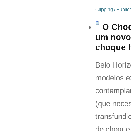
Clipping / Publi
O Choqu
um novo 
choque 
Belo Horiz
modelos ex
contempla
(que nece
transfundi
de choque 