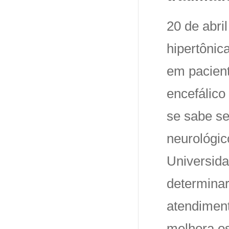
20 de abri
hipertônic
em pacient
encefálico
se sabe se
neurológic
Universida
determina
atendiment
melhora os