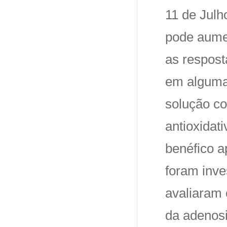
11 de Julh
pode aumen
as respost
em alguma
solução co
antioxidat
benéfico a
foram inv
avaliaram 
da adenosi