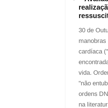
realizaç
ressusci
30 de Outu
manobras 
cardíaca (
encontrada
vida. Orde
"não entu
ordens DN
na literatu