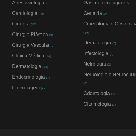
Anestesiologia
Gastroenterologia
(6)
(17)
Cardiologia
Geriatria
(20)
(2)
Cirurgia
Ginecologia e Obstetríci
(17)
(16)
Cirurgia Plástica
(3)
Hematologia
(2)
Cirurgia Vascular
(3)
Infectologia
(8)
Clínica Médica
(18)
Nefrologia
(2)
Dermatologia
(15)
Neurologia e Neurocirur
Endocrinologia
(7)
(6)
Enfermagem
(27)
Odontologia
(7)
Oftalmologia
(2)