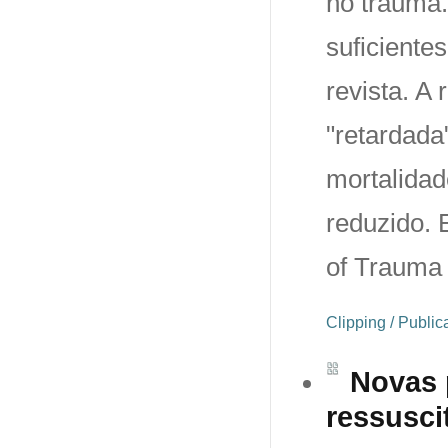
no trauma.
suficiente
revista. A
"retardada
mortalidad
reduzido. 
of Trauma
Clipping / Publi
Novas 
ressusci