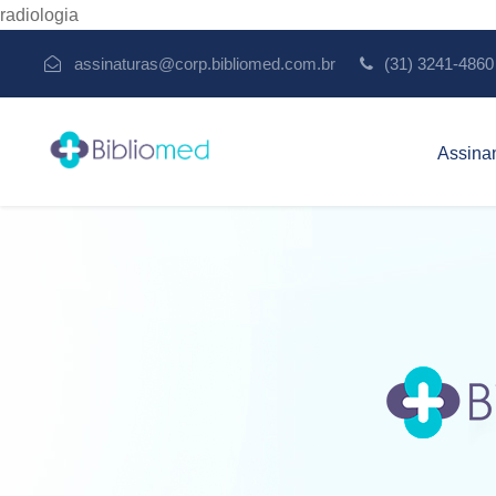
radiologia
assinaturas@corp.bibliomed.com.br
(31) 3241-4860
Assina