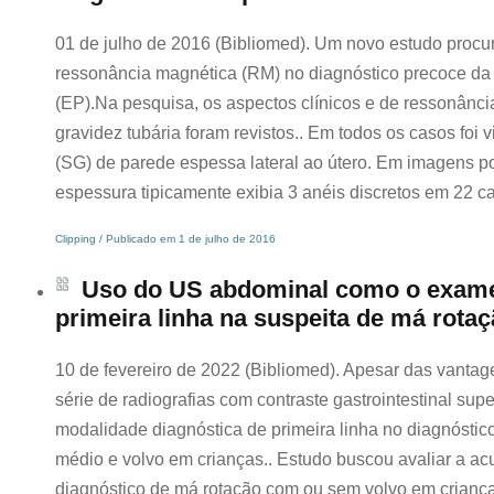
01 de julho de 2016 (Bibliomed). Um novo estudo procu
ressonância magnética (RM) no diagnóstico precoce da 
(EP).Na pesquisa, os aspectos clínicos e de ressonânc
gravidez tubária foram revistos.. Em todos os casos foi
(SG) de parede espessa lateral ao útero. Em imagens 
espessura tipicamente exibia 3 anéis discretos em 22 c
Clipping / Publicado em 1 de julho de 2016
Uso do US abdominal como o exame
primeira linha na suspeita de má rotaç
10 de fevereiro de 2022 (Bibliomed). Apesar das vantage
série de radiografias com contraste gastrointestinal supe
modalidade diagnóstica de primeira linha no diagnóstico
médio e volvo em crianças.. Estudo buscou avaliar a ac
diagnóstico de má rotação com ou sem volvo em criança