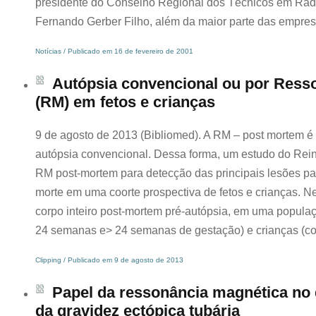
presidente do Conselho Regional dos Técnicos em Radi
Fernando Gerber Filho, além da maior parte das empres
Notícias / Publicado em 16 de fevereiro de 2001
Autópsia convencional ou por Ress
(RM) em fetos e crianças
9 de agosto de 2013 (Bibliomed). A RM – post mortem é 
autópsia convencional. Dessa forma, um estudo do Rein
RM post-mortem para detecção das principais lesões p
morte em uma coorte prospectiva de fetos e crianças. Ne
corpo inteiro post-mortem pré-autópsia, em uma populaç
24 semanas e> 24 semanas de gestação) e crianças (c
Clipping / Publicado em 9 de agosto de 2013
Papel da ressonância magnética no 
da gravidez ectópica tubária