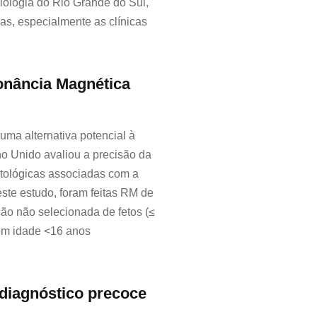
ologia do Rio Grande do Sul,
as, especialmente as clínicas
onância Magnética
uma alternativa potencial à
o Unido avaliou a precisão da
atológicas associadas com a
ste estudo, foram feitas RM de
ão não selecionada de fetos (≤
om idade <16 anos
diagnóstico precoce