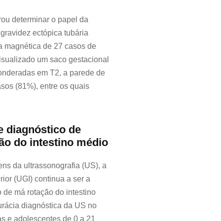
rou determinar o papel da
gravidez ectópica tubária
ia magnética de 27 casos de
 visualizado um saco gestacional
ponderadas em T2, a parede de
asos (81%), entre os quais
 diagnóstico de
ão do intestino médio
ns da ultrassonografia (US), a
rior (UGI) continua a ser a
 de má rotação do intestino
urácia diagnóstica da US no
s e adolescentes de 0 a 21