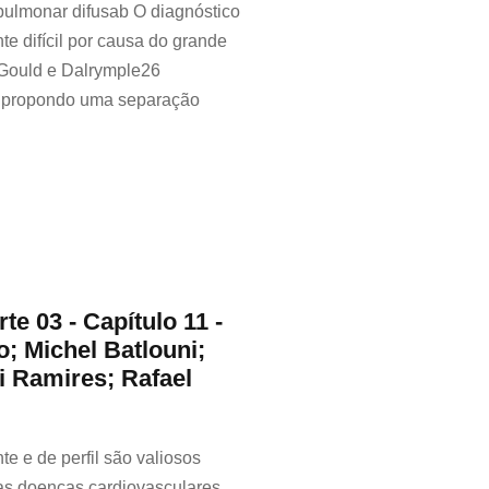
pulmonar difusab O diagnóstico
te difícil por causa do grande
Gould e Dalrymple26
, propondo uma separação
te 03 - Capítulo 11 -
o; Michel Batlouni;
i Ramires; Rafael
te e de perfil são valiosos
s doenças cardiovasculares,