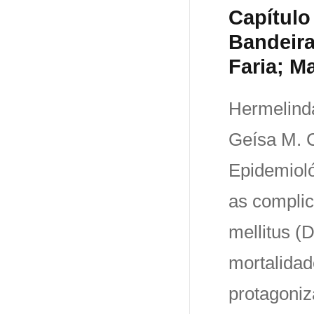
Capítulo
Bandeira
Faria; M
Hermelind
Geísa M. C
Epidemioló
as complic
mellitus (
mortalidad
protagoniz