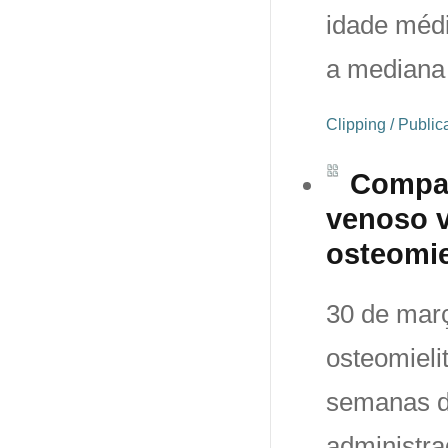
idade médi
a mediana
Clipping / Publ
Compar
venoso v
osteomie
30 de març
osteomieli
semanas de
administra