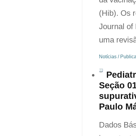
(Hib). Os 
Journal of 
uma revisã
Notícias / Publi
Pediatr
Seção 01
supurati
Paulo Má
Dados Bási