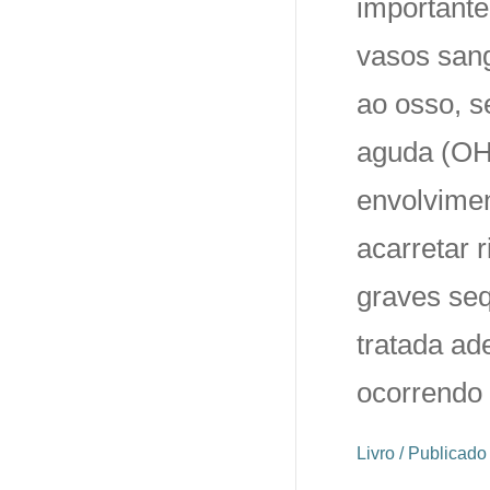
importante
vasos san
ao osso, 
aguda (OH
envolvimen
acarretar 
graves seq
tratada ad
ocorrendo
Livro / Publicad