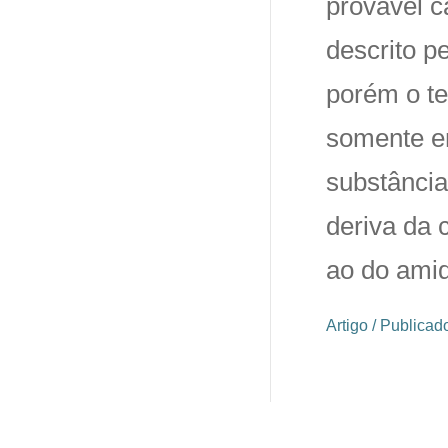
provável c
descrito p
porém o t
somente e
substância
deriva da 
ao do amid
Artigo / Publica