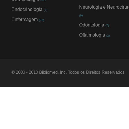
Neurologia e Neurocirur
Endocrinologia
(7)
(6)
Enfermagem
(27)
Odontologia
(7)
Oftalmologia
(2)
© 2000 - 2019 Bibliomed, Inc. Todos os Direitos Reservados