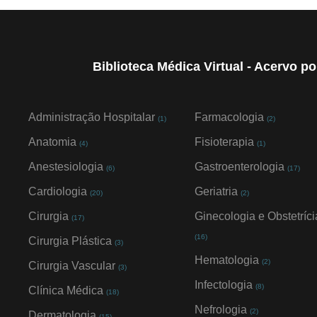
Biblioteca Médica Virtual - Acervo p
Administração Hospitalar
Farmacologia
(1)
(2)
Anatomia
Fisioterapia
(4)
(1)
Anestesiologia
Gastroenterologia
(6)
(17)
Cardiologia
Geriatria
(20)
(2)
Cirurgia
Ginecologia e Obstetríci
(17)
(16)
Cirurgia Plástica
(3)
Hematologia
(2)
Cirurgia Vascular
(3)
Infectologia
(8)
Clínica Médica
(18)
Nefrologia
(2)
Dermatologia
(15)