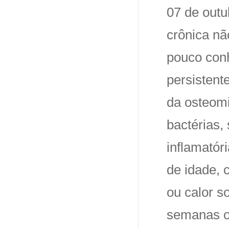
07 de outu
crônica nã
pouco con
persistent
da osteomi
bactérias,
inflamatór
de idade, 
ou calor s
semanas ou