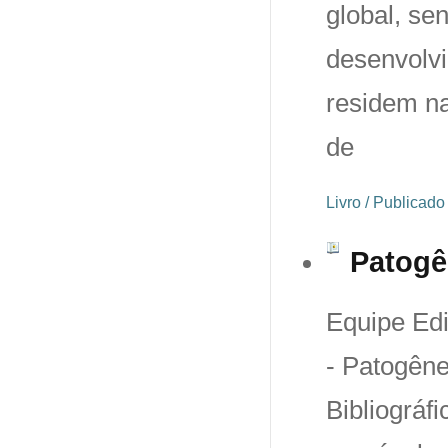
global, se
desenvolvi
residem na
de
Livro / Publicad
Patogê
Equipe Edit
- Patogêne
Bibliográf