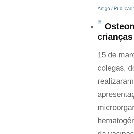
Artigo / Publica
Osteomi
crianças
15 de mar
colegas, d
realizaram
apresentaç
microorgan
hematogêni
da vacinaç