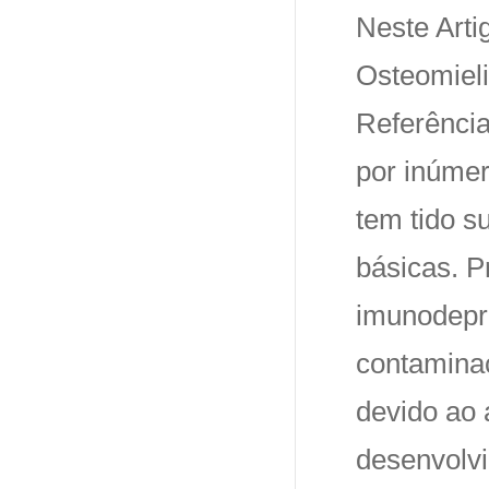
Neste Arti
Osteomieli
Referência
por inúmer
tem tido s
básicas. P
imunodepr
contamina
devido ao 
desenvolv