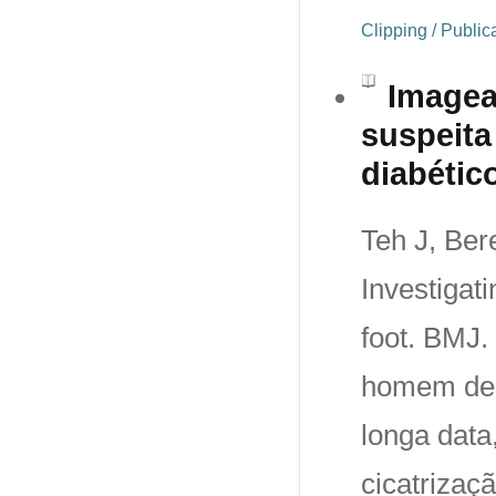
Clipping / Publi
Imagea
suspeita
diabétic
Teh J, Ber
Investigati
foot. BMJ.
homem de 5
longa data
cicatrizaçã