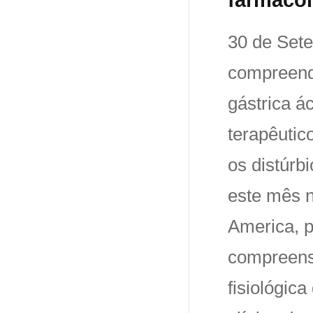
30 de Sete
compreende
gástrica á
terapêutic
os distúrb
este mês n
America, p
compreensi
fisiológic