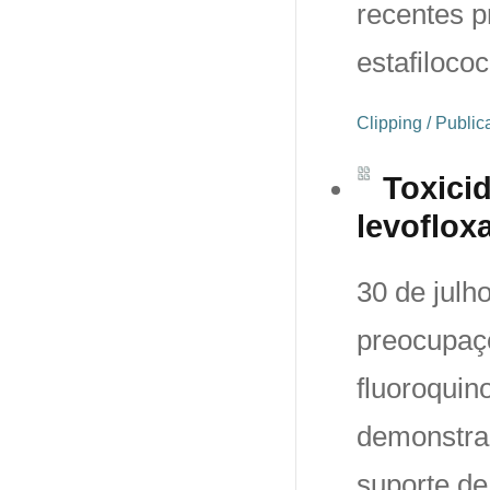
recentes 
estafiloco
Clipping / Publ
Toxici
levoflox
30 de julh
preocupaç
fluoroquin
demonstram
suporte de