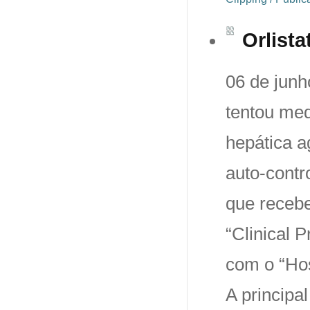
Orlista
06 de junh
tentou med
hepática a
auto-contr
que recebe
“Clinical 
com o “Hos
A principal