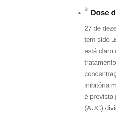
Dose d
27 de dez
tem sido u
está claro
tratament
concentra
inibitória 
é previsto
(AUC) divi