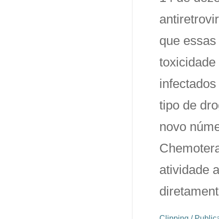
antiretrov
que essas
toxicidade
infectados
tipo de dr
novo númer
Chemoterap
atividade a
diretament
Clipping / Publ