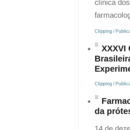
clínica dos
farmacolo
Clipping / Publi
XXXVI 
Brasilei
Experime
Clipping / Publi
Farmaco
da próte
14 de dez