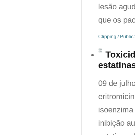
lesão agu
que os pa
Clipping / Publi
Toxici
estatina
09 de julh
eritromici
isoenzima
inibição a