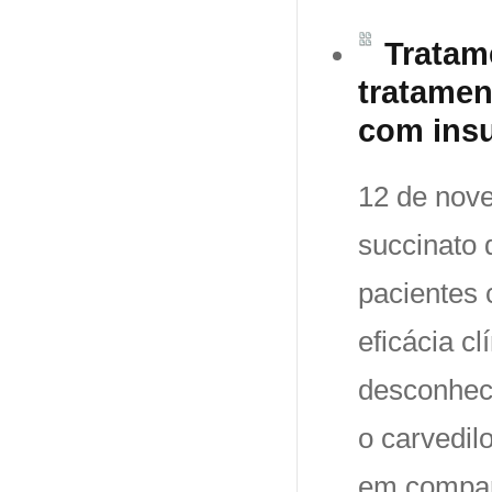
Tratam
tratamen
com insu
12 de nove
succinato 
pacientes 
eficácia c
desconheci
o carvedil
em compar