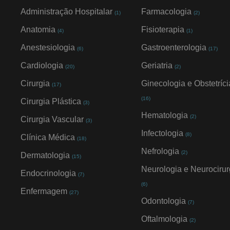
Administração Hospitalar
Farmacologia
(1)
(2)
Anatomia
Fisioterapia
(4)
(1)
Anestesiologia
Gastroenterologia
(6)
(17)
Cardiologia
Geriatria
(20)
(2)
Cirurgia
Ginecologia e Obstetríci
(17)
(16)
Cirurgia Plástica
(3)
Hematologia
(2)
Cirurgia Vascular
(3)
Infectologia
(8)
Clínica Médica
(18)
Nefrologia
(2)
Dermatologia
(15)
Neurologia e Neurocirur
Endocrinologia
(7)
(6)
Enfermagem
(27)
Odontologia
(7)
Oftalmologia
(2)