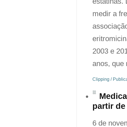
estatinas.
medir a fr
associação
eritromici
2003 e 201
anos, que 
Clipping / Publi
Medica
partir d
6 de novem