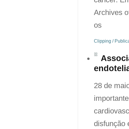
Archives o
os
Clipping / Publi
Associ
endoteli
28 de maio
importante
cardiovas
disfunção 