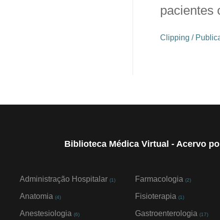
pacientes 
Clipping / Publi
Biblioteca Médica Virtual - Acervo p
Administração Hospitalar
Farmacologia
(1)
(2)
Anatomia
Fisioterapia
(4)
(1)
Anestesiologia
Gastroenterologia
(6)
(17)