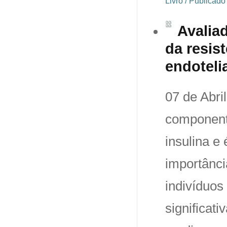
Livro / Publicad
Avalia
da resis
endoteli
07 de Abri
component
insulina 
importânci
indivíduos 
significa