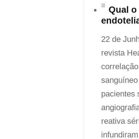
Qual o
endoteli
22 de Junh
revista He
correlação 
sanguíneo 
pacientes 
angiografi
reativa sé
infundiram