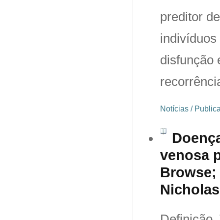
preditor d
indivíduos
disfunção 
recorrênci
Notícias / Publi
Doença
venosa p
Browse; 
Nicholas
Definição