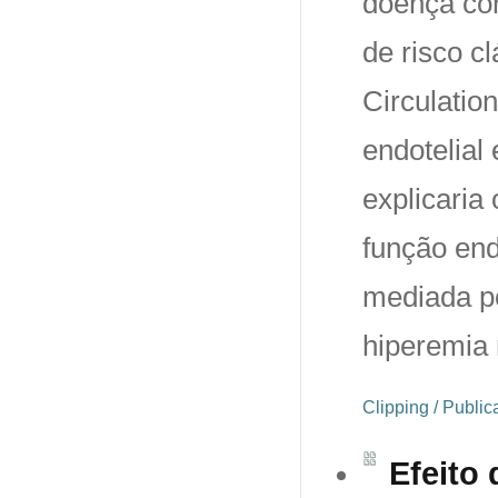
doença cor
de risco c
Circulatio
endotelial
explicaria
função endo
mediada po
hiperemia 
Clipping / Publi
Efeito 