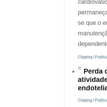
cardiovas
permaneça
se que o e
manutençã
dependente
Clipping / Publi
Perda 
atividad
endoteli
Clipping / Publi