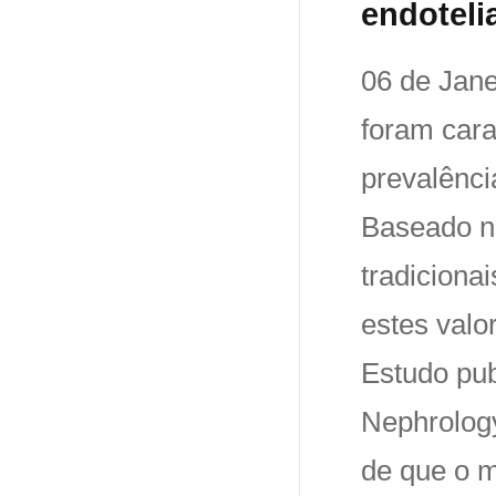
endoteli
06 de Jane
foram cara
prevalênci
Baseado no
tradiciona
estes valo
Estudo pub
Nephrology
de que o m