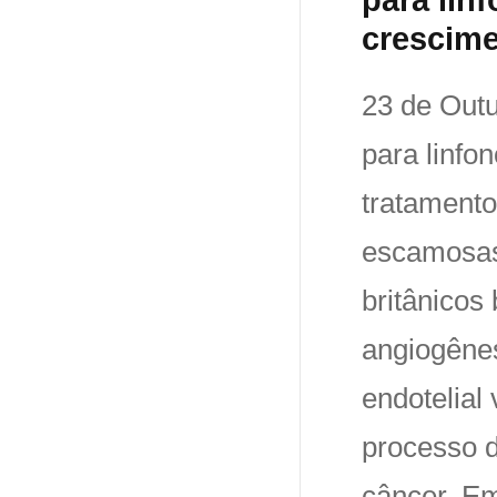
crescime
23 de Out
para linfo
tratamento
escamosas
britânicos
angiogênes
endotelial
processo d
câncer. Em