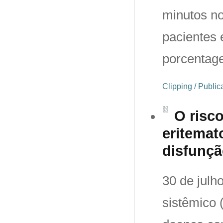
minutos no
pacientes 
porcenta
Clipping / Publi
O risc
eritemat
disfunçã
30 de julh
sistêmico