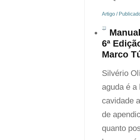
Artigo / Publica
Manual
6ª Ediçã
Marco Tú
Silvério O
aguda é a 
cavidade a
de apendic
quanto pos