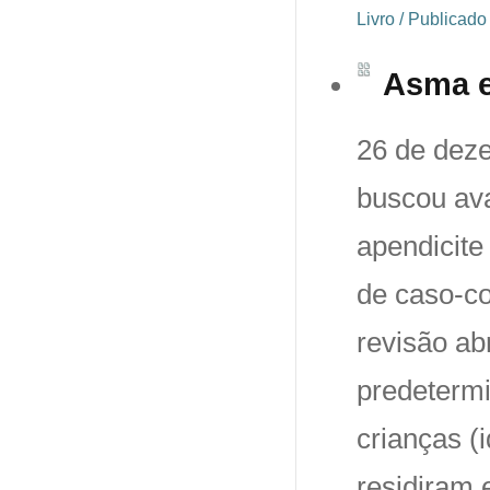
Livro / Publicad
Asma e
26 de dez
buscou ava
apendicite
de caso-co
revisão ab
predetermi
crianças (
residiram 