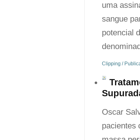
uma assin
sangue par
potencial 
denomina
Clipping / Publi
Tratam
Supurada
Oscar Salv
pacientes 
massa peri