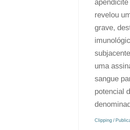
apendicite
revelou u
grave, des
imunológi
subjacente
uma assin
sangue par
potencial 
denomina
Clipping / Publi