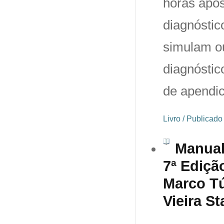
horas após
diagnóstic
simulam ou
diagnósti
de apendic
Livro / Publicad
Manual
7ª Ediçã
Marco Tú
Vieira St