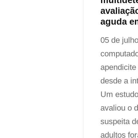
avaliaçã
aguda e
05 de julh
computador
apendicit
desde a in
Um estudo 
avaliou o
suspeita d
adultos fo