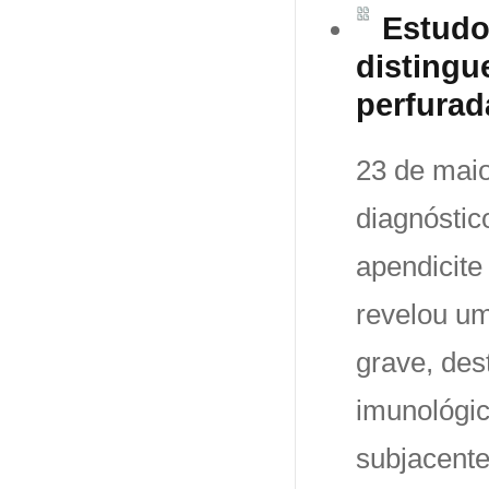
Estudo
distingu
perfurad
23 de maio
diagnóstic
apendicite
revelou u
grave, des
imunológi
subjacente