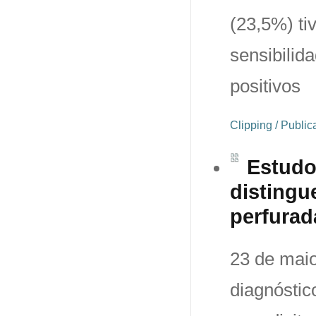
(23,5%) ti
sensibilida
positivos
Clipping / Publi
Estudo
distingu
perfurad
23 de maio
diagnóstic