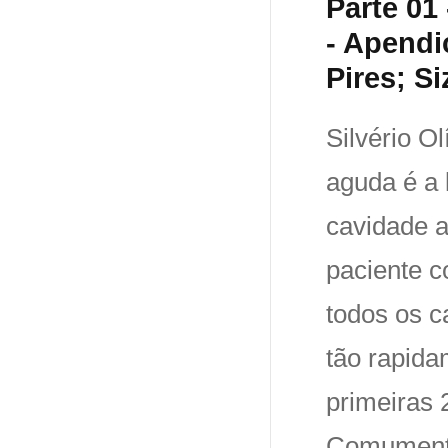
Parte 01
- Apendi
Pires; S
Silvério O
aguda é a 
cavidade 
paciente c
todos os c
tão rapida
primeiras 
Comumente