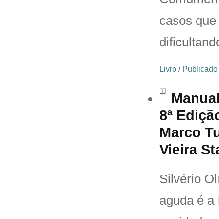
casos que 
dificultand
Livro / Publicad
Manual
8ª Ediçã
Marco Tu
Vieira St
Silvério O
aguda é a 