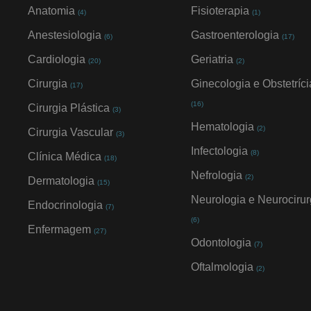
Anatomia
Fisioterapia
(4)
(1)
Anestesiologia
Gastroenterologia
(6)
(17)
Cardiologia
Geriatria
(20)
(2)
Cirurgia
Ginecologia e Obstetríci
(17)
(16)
Cirurgia Plástica
(3)
Hematologia
(2)
Cirurgia Vascular
(3)
Infectologia
(8)
Clínica Médica
(18)
Nefrologia
(2)
Dermatologia
(15)
Neurologia e Neurocirur
Endocrinologia
(7)
(6)
Enfermagem
(27)
Odontologia
(7)
Oftalmologia
(2)