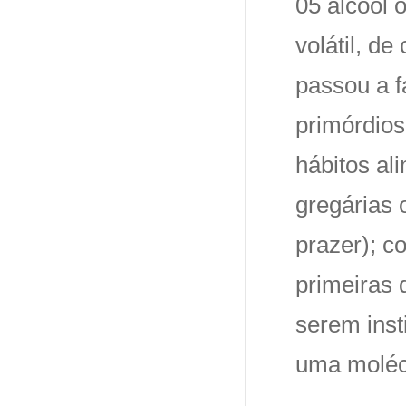
05 álcool o
volátil, de
passou a f
primórdios
hábitos al
gregárias 
prazer); c
primeiras
serem inst
uma moléc