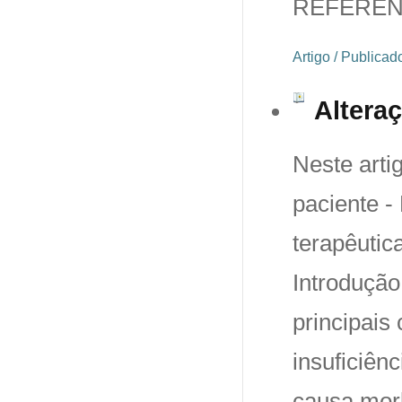
REFERÊN
Artigo / Publica
Alteraç
Neste arti
paciente 
terapêutic
Introdução
principais
insuficiên
causa morb