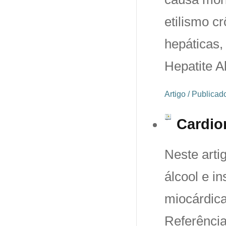
etilismo c
hepáticas,
Hepatite A
Artigo / Publica
Cardio
Neste arti
álcool e i
miocárdica
Referência