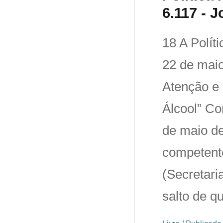
6.117 - 
18 A Polít
22 de maio
Atenção e
Álcool” Co
de maio de
competent
(Secretari
salto de q