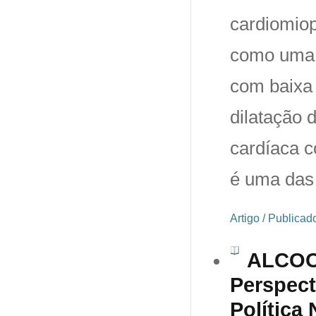
cardiomiop
como uma c
com baixa 
dilatação 
cardíaca c
é uma das 
Artigo / Publica
ALCOO
Perspect
Política