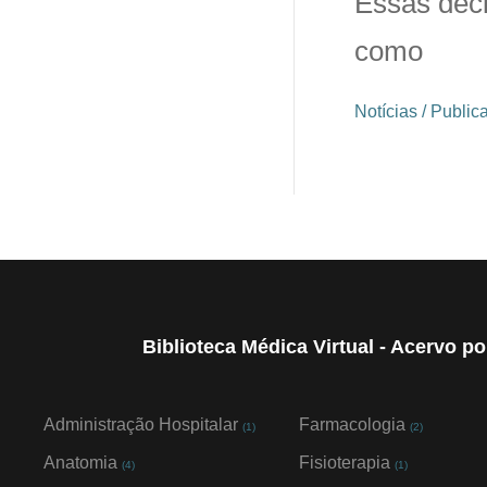
Essas deci
como
Notícias / Public
Biblioteca Médica Virtual - Acervo p
Administração Hospitalar
Farmacologia
(1)
(2)
Anatomia
Fisioterapia
(4)
(1)