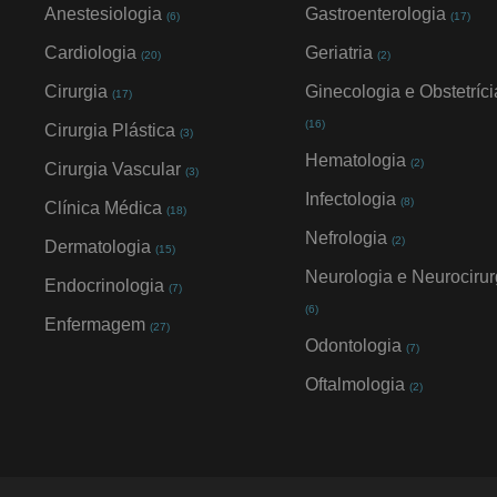
Anestesiologia
Gastroenterologia
(6)
(17)
Cardiologia
Geriatria
(20)
(2)
Cirurgia
Ginecologia e Obstetríci
(17)
(16)
Cirurgia Plástica
(3)
Hematologia
(2)
Cirurgia Vascular
(3)
Infectologia
(8)
Clínica Médica
(18)
Nefrologia
(2)
Dermatologia
(15)
Neurologia e Neurocirur
Endocrinologia
(7)
(6)
Enfermagem
(27)
Odontologia
(7)
Oftalmologia
(2)