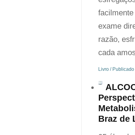
facilmente
exame dire
razão, es
cada amost
Livro / Publicad
ALCOO
Perspect
Metaboli
Braz de 