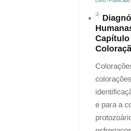
Livro / Publicado
Diagnó
Humanas 
Capítulo
Coloração
Coloraçõe
coloraçõe
identifica
e para a c
protozoári
esfregaços