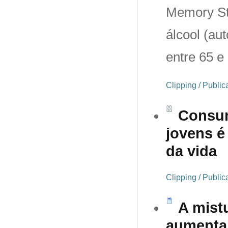
Memory St
álcool (au
entre 65 
Clipping / Publi
Consum
jovens é
da vida
Clipping / Publi
A mist
aumentar