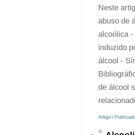
Neste artig
abuso de á
alcoólica 
induzido p
álcool - S
Bibliográf
de álcool 
relacionad
Artigo / Publica
Alcool