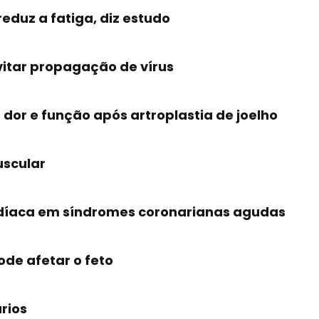
reduz a fatiga, diz estudo
vitar propagação de vírus
 dor e função após artroplastia de joelho
uscular
ardíaca em síndromes coronarianas agudas
de afetar o feto
rios