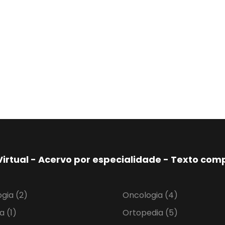
Virtual - Acervo por especialidade - Texto co
ogia
(2)
Oncologia
(4)
ia
(1)
Ortopedia
(5)