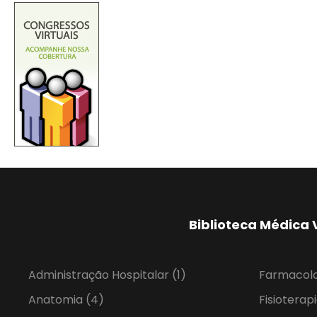
Biblioteca Médica 
Administração Hospitalar
(1)
Farmacol
Anatomia
(4)
Fisioterap