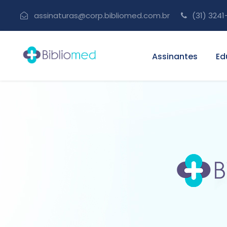
assinaturas@corp.bibliomed.com.br
(31) 3241
Assinantes
Ed