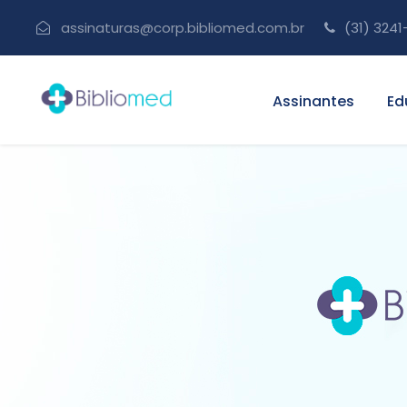
assinaturas@corp.bibliomed.com.br
(31) 3241
Assinantes
Ed