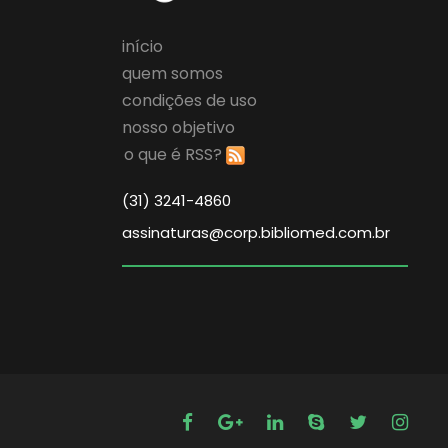
início
quem somos
condições de uso
nosso objetivo
o que é RSS?
(31) 3241-4860
assinaturas@corp.bibliomed.com.br