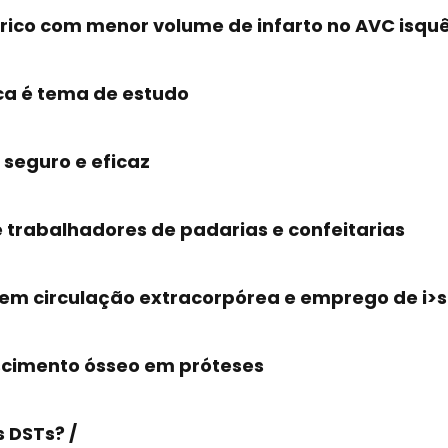
sérico com menor volume de infarto no AVC isq
ica é tema de estudo
seguro e eficaz
e trabalhadores de padarias e confeitarias
sem circulação extracorpórea e emprego de i>st
escimento ósseo em próteses
 DSTs? /