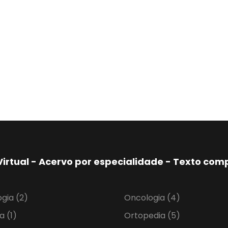
Virtual - Acervo por especialidade - Texto co
ogia
(2)
Oncologia
(4)
ia
(1)
Ortopedia
(5)