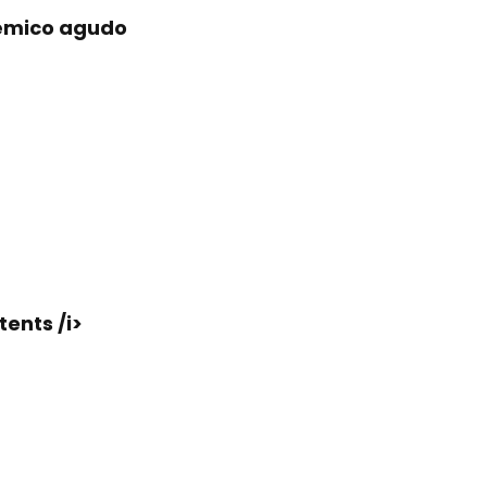
uêmico agudo
ents /i>