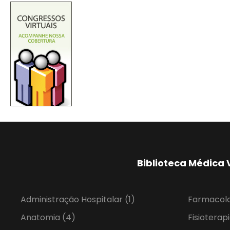
Biblioteca Médica 
Administração Hospitalar
(1)
Farmacol
Anatomia
(4)
Fisioterap