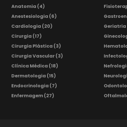
Anatomia
(4)
Fisiotera
Anestesiologia
(6)
Gastroen
Cardiologia
(20)
Geriatria
Cirurgia
(17)
Ginecolog
Cirurgia Plástica
(3)
Hematol
Cirurgia Vascular
(3)
Infectol
Clínica Médica
(18)
Nefrolog
Dermatologia
(15)
Neurologi
Endocrinologia
(7)
Odontol
Enfermagem
(27)
Oftalmol