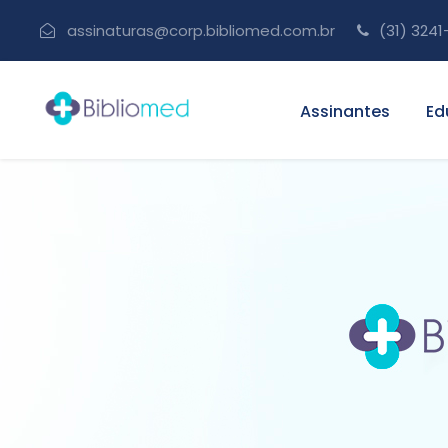
assinaturas@corp.bibliomed.com.br
(31) 3241
Assinantes
Ed