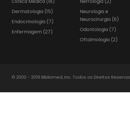
Clínica Médica
(18)
Nefrologia
(2)
Dermatologia
(15)
Neurologia e
Neurocirurgia
(6)
Endocrinologia
(7)
Odontologia
(7)
Enfermagem
(27)
Oftalmologia
(2)
© 2000 - 2019 Bibliomed, Inc. Todos os Direitos Reserv