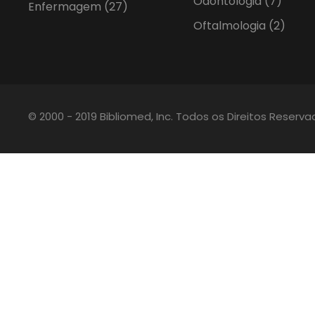
Odontologia
(7)
Enfermagem
(27)
Oftalmologia
(2)
© 2000 - 2019 Bibliomed, Inc. Todos os Direitos Reserv