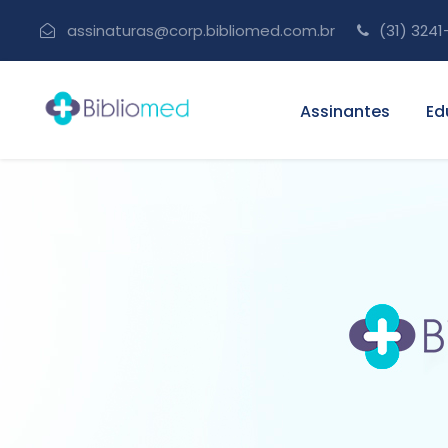
assinaturas@corp.bibliomed.com.br
(31) 3241
Assinantes
Ed