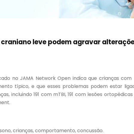
 craniano leve podem agravar alteraçõ
cado no JAMA Network Open indica que crianças com 
imento típico, e que esses problemas podem estar lig
ças, incluindo 191 com mTBI, 191 com lesões ortopédica
ment.
, sono, crianças, comportamento, concussão.