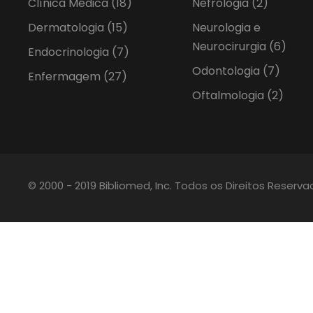
Clínica Médica
(18)
Nefrologia
(2)
Dermatologia
(15)
Neurologia e
Neurocirurgia
(6)
Endocrinologia
(7)
Odontologia
(7)
Enfermagem
(27)
Oftalmologia
(2)
© 2000 - 2019 Bibliomed, Inc. Todos os Direitos Reserv