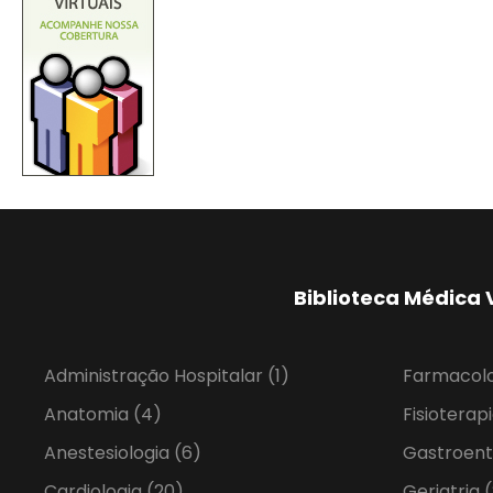
Biblioteca Médica 
Administração Hospitalar
(1)
Farmacol
Anatomia
(4)
Fisioterap
Anestesiologia
(6)
Gastroent
Cardiologia
(20)
Geriatria
(