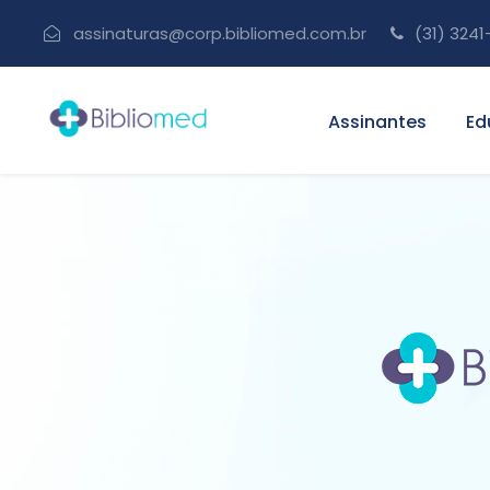
assinaturas@corp.bibliomed.com.br
(31) 3241
Assinantes
Ed