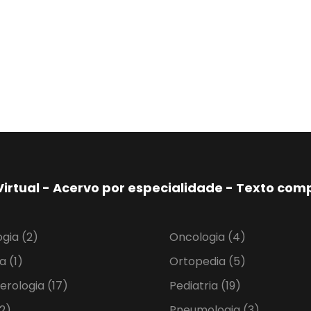
Virtual - Acervo por especialidade - Texto co
ogia
(2)
Oncologia
(4)
ia
(1)
Ortopedia
(5)
erologia
(17)
Pediatria
(19)
2)
Pneumologia
(3)