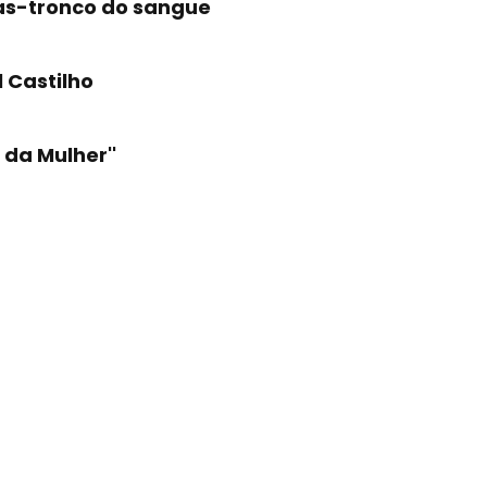
las-tronco do sangue
l Castilho
da Mulher''