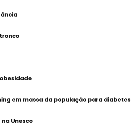
fância
-tronco
 obesidade
eening em massa da população para diabetes
a na Unesco