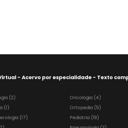
Virtual - Acervo por especialidade - Texto co
ogia
(2)
Oncologia
(4)
ia
(1)
Ortopedia
(5)
erologia
(17)
Pediatria
(19)
2)
Pneumologia
(3)