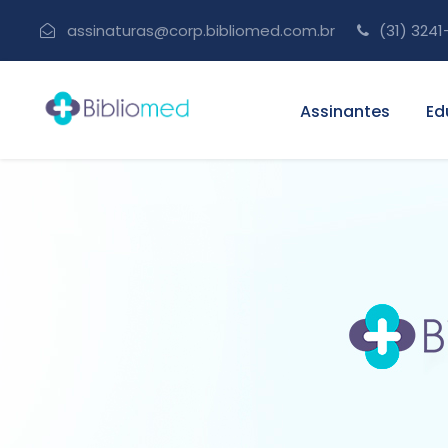
assinaturas@corp.bibliomed.com.br
(31) 3241
Assinantes
Ed