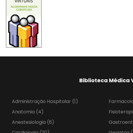
Biblioteca Médica 
Administração Hospitalar
(1)
Farmacol
Anatomia
(4)
Fisioterap
Anestesiologia
(6)
Gastroent
Cardiologia
(20)
Geriatria
(