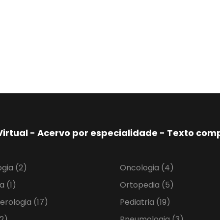
Virtual - Acervo por especialidade - Texto co
ogia
(2)
Oncologia
(4)
ia
(1)
Ortopedia
(5)
erologia
(17)
Pediatria
(19)
2)
Pneumologia
(3)