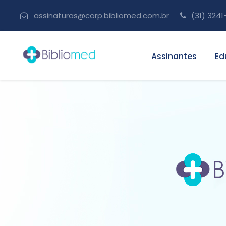
assinaturas@corp.bibliomed.com.br
(31) 3241
Assinantes
Ed