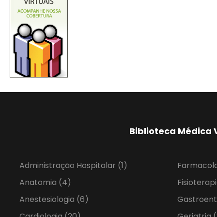
Biblioteca Médica 
Administração Hospitalar
(1)
Farmacol
Anatomia
(4)
Fisioterap
Anestesiologia
(6)
Gastroent
Cardiologia
(20)
Geriatria
(