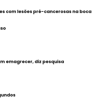
tes com lesões pré-cancerosas na boca
aso
m emagrecer, diz pesquisa
egundos