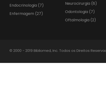
Neurocirurgia
(6)
Endocrinologia
(7)
Odontologia
(7)
Enfermagem
(27)
Oftalmologia
(2)
© 2000 - 2019 Bibliomed, Inc. Todos os Direitos Reserv