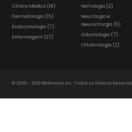
Clínica Médica
(18)
Nefrologia
(2)
Dermatologia
(15)
Neurologia e
Neurocirurgia
(6)
Endocrinologia
(7)
Odontologia
(7)
Enfermagem
(27)
Oftalmologia
(2)
© 2000 - 2019 Bibliomed, Inc. Todos os Direitos Reserv