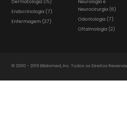
Dermatologia
(15)
Neurologia e
Neurocirurgia
(6)
Endocrinologia
(7)
Odontologia
(7)
Enfermagem
(27)
Oftalmologia
(2)
© 2000 - 2019 Bibliomed, Inc. Todos os Direitos Reserv