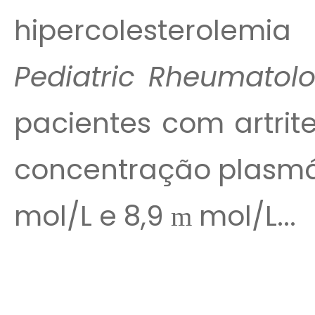
hipercolesterolemia
Pediatric Rheumatol
pacientes com artrite 
concentração plasmát
mol/L e 8,9
mol/L...
m