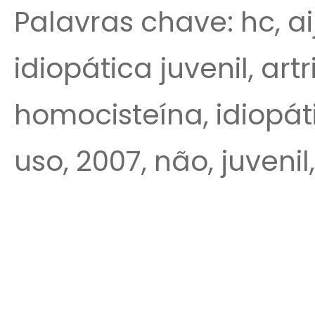
Palavras chave: hc, aij,
idiopática juvenil, artr
homocisteína, idiopát
uso, 2007, não, juveni