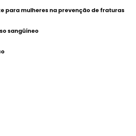
te para mulheres na prevenção de fraturas
aso sangüíneo
co