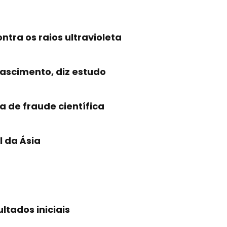
ntra os raios ultravioleta
nascimento, diz estudo
a de fraude científica
l da Ásia
ultados iniciais