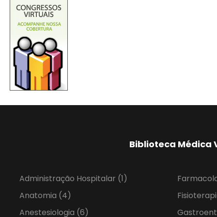
Biblioteca Médica 
Administração Hospitalar
(1)
Farmacol
Anatomia
(4)
Fisioterap
Anestesiologia
(6)
Gastroent