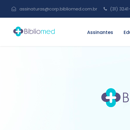
assinaturas@corp.bibliomed.com.br
(31) 3241
Assinantes
Ed