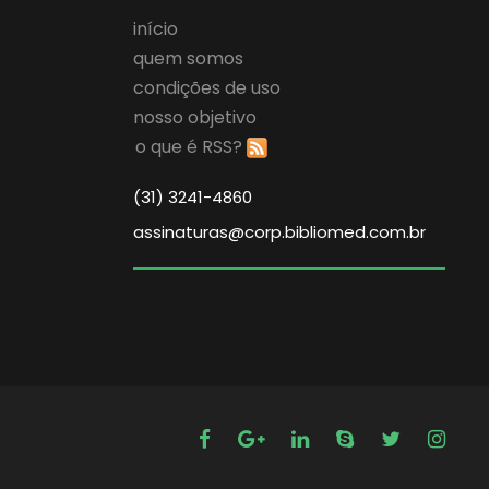
início
quem somos
condições de uso
nosso objetivo
o que é RSS?
(31) 3241-4860
assinaturas@corp.bibliomed.com.br