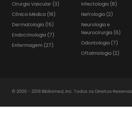
Cirurgia Vascular
(3)
Infectologia
(8)
Clínica Médica
(18)
Nefrologia
(2)
Dermatologia
(15)
Neurologia e
Neurocirurgia
(6)
Endocrinologia
(7)
Odontologia
(7)
Enfermagem
(27)
Oftalmologia
(2)
© 2000 - 2019 Bibliomed, Inc. Todos os Direitos Reserv