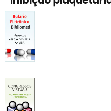
inibição plaquetári