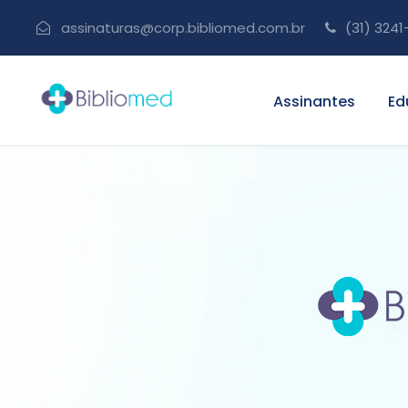
assinaturas@corp.bibliomed.com.br
(31) 3241
Assinantes
Ed