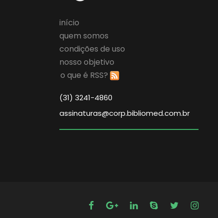
início
quem somos
condições de uso
nosso objetivo
o que é RSS?
(31) 3241-4860
assinaturas@corp.bibliomed.com.br