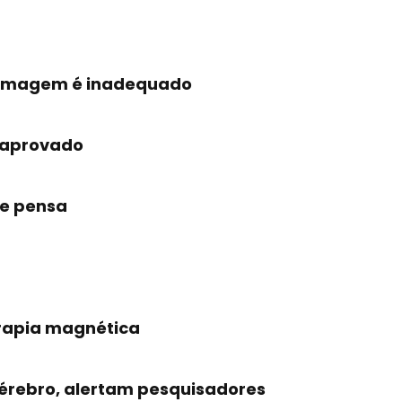
fermagem é inadequado
 aprovado
se pensa
erapia magnética
cérebro, alertam pesquisadores