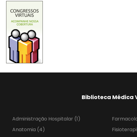
Biblioteca Médica 
Administração Hospitalar
(1)
Farmacol
Anatomia
(4)
Fisioterap