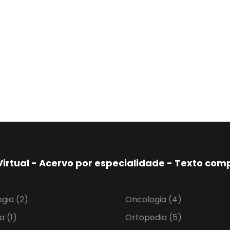
Virtual - Acervo por especialidade - Texto co
ogia
(2)
Oncologia
(4)
ia
(1)
Ortopedia
(5)