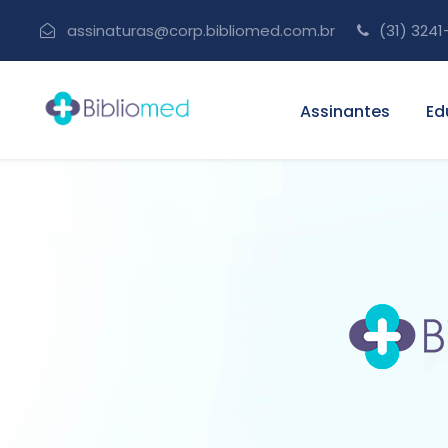
assinaturas@corp.bibliomed.com.br
(31) 3241
Assinantes
Ed