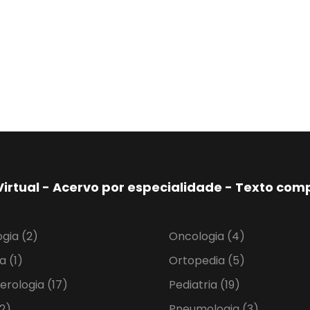
Virtual - Acervo por especialidade - Texto co
ogia
(2)
Oncologia
(4)
ia
(1)
Ortopedia
(5)
erologia
(17)
Pediatria
(19)
2)
Pneumologia
(3)