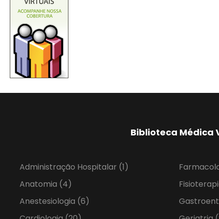
Biblioteca Médica 
Administração Hospitalar
(1)
Farmacol
Anatomia
(4)
Fisioterap
Anestesiologia
(6)
Gastroent
Cardiologia
(20)
Geriatria
(