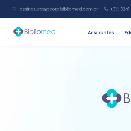
assinaturas@corp.bibliomed.com.br
(31) 3241
Assinantes
Ed