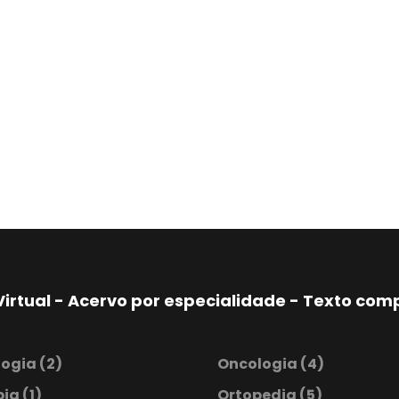
Virtual - Acervo por especialidade - Texto co
logia
(2)
Oncologia
(4)
pia
(1)
Ortopedia
(5)