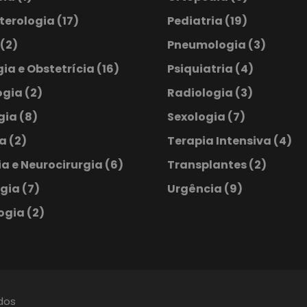
terologia
(17)
Pediatria
(19)
(2)
Pneumologia
(3)
ia e Obstetrícia
(16)
Psiquiatria
(4)
ogia
(2)
Radiologia
(3)
ogia
(8)
Sexologia
(7)
ia
(2)
Terapia Intensiva
(4)
a e Neurocirurgia
(6)
Transplantes
(2)
ogia
(7)
Urgência
(9)
ogia
(2)
ados