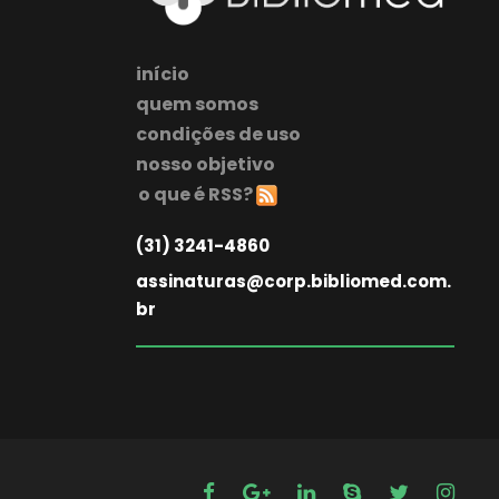
início
quem somos
condições de uso
nosso objetivo
o que é RSS?
(31) 3241-4860
assinaturas@corp.bibliomed.com.
br